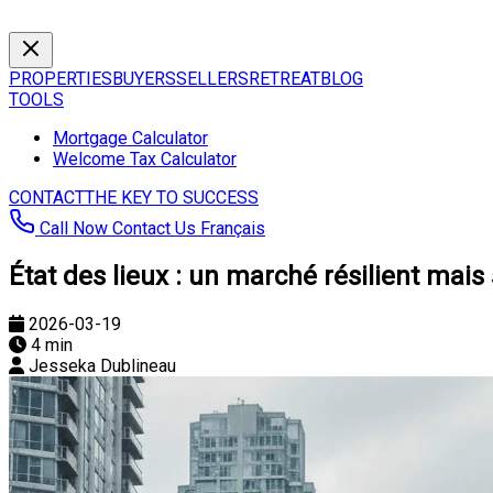
PROPERTIES
BUYERS
SELLERS
RETREAT
BLOG
TOOLS
Mortgage Calculator
Welcome Tax Calculator
CONTACT
THE KEY TO SUCCESS
Call Now
Contact Us
Français
État des lieux : un marché résilient mais
2026-03-19
4 min
Jesseka Dublineau