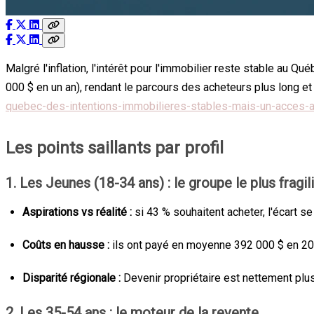
Malgré l'inflation, l'intérêt pour l'immobilier reste stable au Q
000 $ en un an), rendant le parcours des acheteurs plus long e
quebec-des-intentions-immobilieres-stables-mais-un-acces-a-
Les points saillants par profil
1. Les Jeunes (18-34 ans) : le groupe le plus fragil
Aspirations vs réalité :
si 43 % souhaitent acheter, l'écart s
Coûts en hausse :
ils ont payé en moyenne 392 000 $ en 202
Disparité régionale :
Devenir propriétaire est nettement plus 
2. Les 35-54 ans : le moteur de la revente