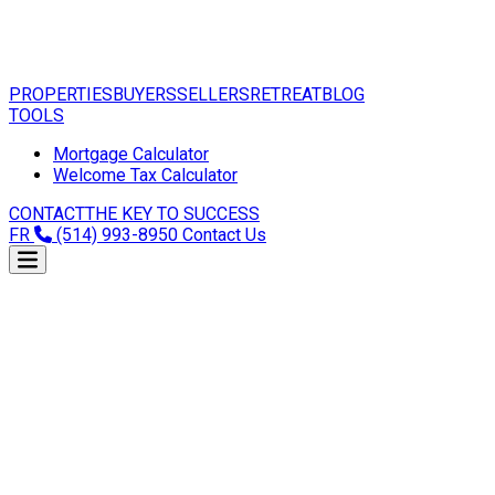
PROPERTIES
BUYERS
SELLERS
RETREAT
BLOG
TOOLS
Mortgage Calculator
Welcome Tax Calculator
CONTACT
THE KEY TO SUCCESS
FR
(514) 993-8950
Contact Us