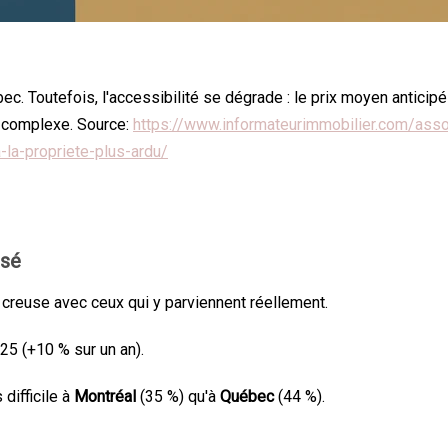
uébec. Toutefois, l'accessibilité se dégrade : le prix moyen antici
t complexe. Source:
https://www.informateurimmobilier.com/asso
la-propriete-plus-ardu/
isé
e creuse avec ceux qui y parviennent réellement.
5 (+10 % sur un an).
difficile à
Montréal
(35 %) qu'à
Québec
(44 %).